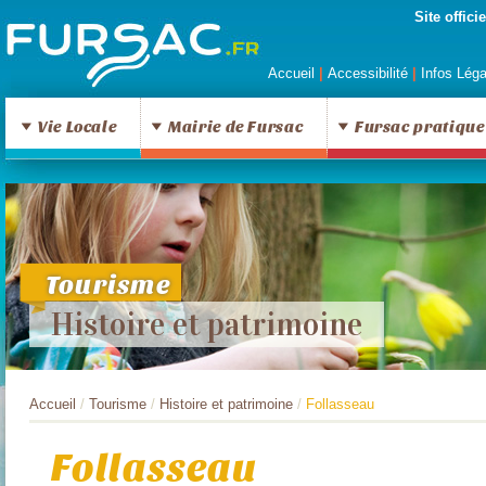
Site offic
Accueil
|
Accessibilité
|
Infos Lég
Vie Locale
Mairie de Fursac
Fursac pratique
Tourisme
Histoire et patrimoine
Accueil
/
Tourisme
/
Histoire et patrimoine
/
Follasseau
Follasseau