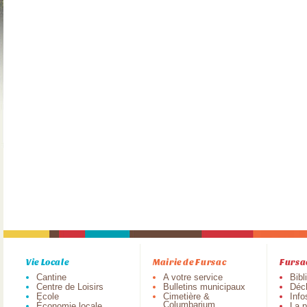
Vie Locale
Mairie de Fursac
Fursa
Cantine
A votre service
Bibl
Centre de Loisirs
Bulletins municipaux
Déch
Ecole
Cimetière &
Info
Columbarium
Économie locale
La p