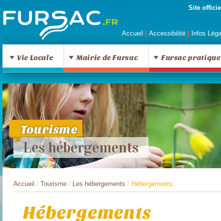
Site offic
Accueil
|
Accessibilité
|
Infos Lég
Vie Locale
Mairie de Fursac
Fursac pratique
Tourisme
Les hébergements
Accueil
/
Tourisme
/
Les hébergements
/
Hébergements
Hébergements