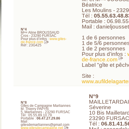
Béatrice
Les Moulins - 23
Tél :
05.55.63.48.8
Portable : 06.98.5
Mail : danieljouss
N°4
M
Aline BROUSSAUD
me
Cros - 23290 FURSAC
1 de 6 personnes
Pour plus d’infos :
www.gites-
1 de 5/6 personne
de-france.com
Réf : 23G425
1 de 2 personnes
Pour plus d’infos :
de-france.com
Label "gîte et pêch
Site :
www.aufildelagarte
N°9
MAILLETARDAI
N°8
Gîtes de Campagne Marliannes
Séverine
M. Thierry PAPYN
10 Bis Mailletar
5, Marliannes - 23290 FURSAC
Tél : 05.55.89.10.79
23290 FURSA
Portable :
06.47.27.29.86
Mail :
Tél :
06.81.41.5
gitesdemarliannes@gmail.com
www.gitesdecampagne.net