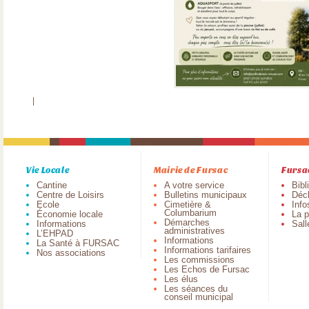
|
Vie Locale
Mairie de Fursac
Fursa
Cantine
A votre service
Bibl
Centre de Loisirs
Bulletins municipaux
Déch
Ecole
Cimetière &
Info
Columbarium
Économie locale
La p
Démarches
Informations
Sall
administratives
L’EHPAD
Informations
La Santé à FURSAC
Informations tarifaires
Nos associations
Les commissions
Les Echos de Fursac
Les élus
Les séances du
conseil municipal