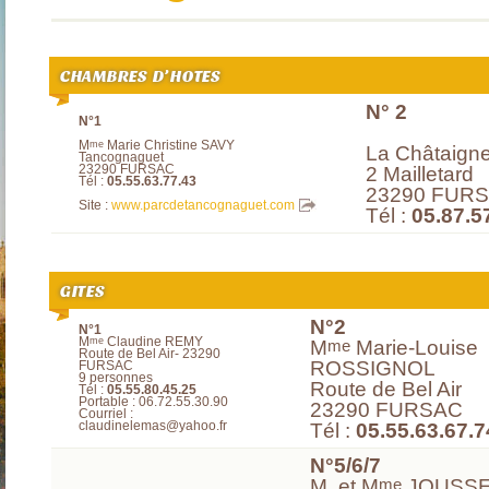
CHAMBRES D’HOTES
N° 2
N°1
M
Marie Christine SAVY
me
La Châtaigne
Tancognaguet
23290 FURSAC
2 Mailletard
Tél :
05.55.63.77.43
23290 FUR
Site :
www.parcdetancognaguet.com
Tél :
05.87.5
GITES
N°2
N°1
M
Claudine REMY
me
me
M
Marie-Louise
Route de Bel Air- 23290
ROSSIGNOL
FURSAC
9 personnes
Route de Bel Air
Tél :
05.55.80.45.25
Portable : 06.72.55.30.90
23290 FURSAC
Courriel :
claudinelemas@yahoo.fr
Tél :
05.55.63.67.7
N°5/6/7
me
M. et M
JOUSSET