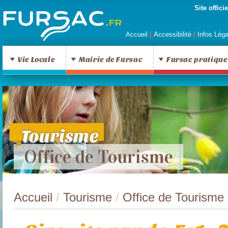
Site offic
Accueil
|
Accessibilité
|
Infos Lég
Vie Locale
Mairie de Fursac
Fursac pratique
Tourisme
Office de Tourisme
Accueil
/
Tourisme
/
Office de Tourisme