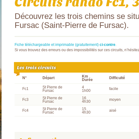
Circuits rando Fc1, 3
Découvrez les trois chemins se sit
Fursac (Saint-Pierre de Fursac).
Fiche téléchargeable et imprimable (gratuitement)
ci-contre
.
Si vous trouvez des erreurs ou des impossibilités sur ces circuits, n’hésite
Les trois circuits
Km
N°
Départ
Difficulté
Durée
St Pierre de
4
Fc1
facile
Fursac
1h00
St Pierre de
16
Fc3
moyen
Fursac
4h30
St Pierre de
15
Fc4
aisé
Fursac
4h30