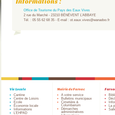
Informations :
Office de Tourisme du Pays des Eaux Vives
2 rue du Marché - 23210 BÉNÉVENT L’ABBAYE
Tél. : 05 55 62 68 35 - E-mail : ot.eaux.vives@wanadoo.fr
Vie Locale
Mairie de Fursac
Fursa
Cantine
A votre service
Bibl
Centre de Loisirs
Bulletins municipaux
Déch
Ecole
Cimetière &
Info
Columbarium
Économie locale
La p
Démarches
Informations
Sall
administratives
L’EHPAD