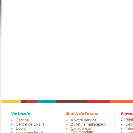
Vie Locale
Mairie de Fursac
Fursa
Cantine
A votre service
Bibl
Centre de Loisirs
Bulletins municipaux
Déch
Ecole
Cimetière &
Info
Columbarium
Économie locale
La p