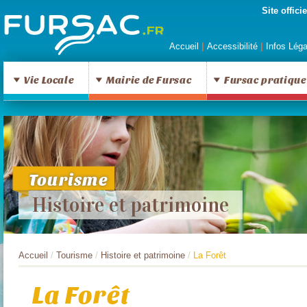
Site offic
Accueil
|
Accessibilité
|
Infos Lég
Vie Locale
Mairie de Fursac
Fursac pratique
Tourisme
Histoire et patrimoine
Accueil
/
Tourisme
/
Histoire et patrimoine
/
La Forêt
La Forêt