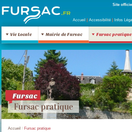
Site offic
Accueil
|
Accessibilité
|
Infos Lég
Vie Locale
Mairie de Fursac
Fursac pratique
Fursac
Fursac pratique
Accueil
/
Fursac pratique