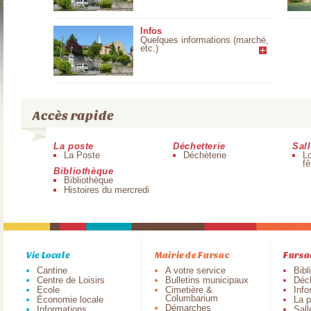
Infos
Quelques informations (marché,
etc.)
En savoir plus
Accès rapide
La poste
Déchetterie
Sal
La Poste
Déchèterie
Lo
fê
Bibliothèque
Bibliothèque
Histoires du mercredi
Vie Locale
Mairie de Fursac
Fursa
Cantine
A votre service
Bibl
Centre de Loisirs
Bulletins municipaux
Déch
Ecole
Cimetière &
Info
Columbarium
Économie locale
La p
Démarches
Informations
Sall