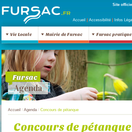
Site offic
Accueil
|
Accessibilité
|
Infos Lég
Vie Locale
Mairie de Fursac
Fursac pratique
Fursac
Agenda
Accueil
/
Agenda
/
Concours de pétanque
Concours de pétanque