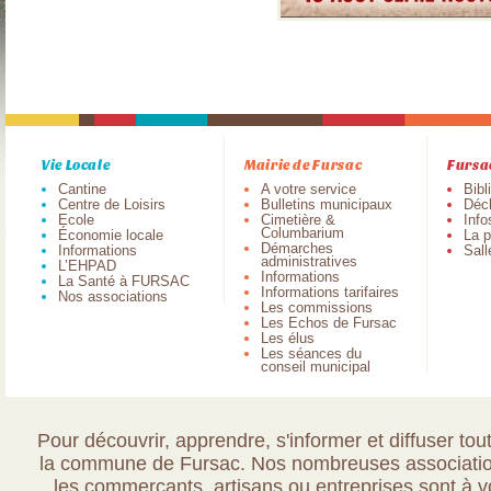
Vie Locale
Mairie de Fursac
Fursa
Cantine
A votre service
Bibl
Centre de Loisirs
Bulletins municipaux
Déch
Ecole
Cimetière &
Info
Columbarium
Économie locale
La p
Démarches
Informations
Sall
administratives
L’EHPAD
Informations
La Santé à FURSAC
Informations tarifaires
Nos associations
Les commissions
Les Echos de Fursac
Les élus
Les séances du
conseil municipal
Pour découvrir, apprendre, s'informer et diffuser tout
la commune de Fursac. Nos nombreuses association
les commerçants, artisans ou entreprises sont à vo