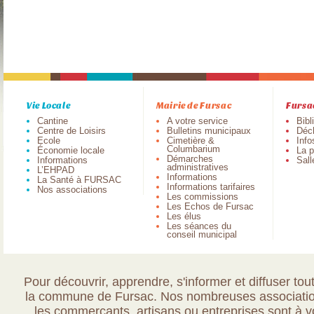
Vie Locale
Mairie de Fursac
Fursa
Cantine
A votre service
Bibl
Centre de Loisirs
Bulletins municipaux
Déch
Ecole
Cimetière &
Info
Columbarium
Économie locale
La p
Démarches
Informations
Sall
administratives
L’EHPAD
Informations
La Santé à FURSAC
Informations tarifaires
Nos associations
Les commissions
Les Echos de Fursac
Les élus
Les séances du
conseil municipal
Pour découvrir, apprendre, s'informer et diffuser tout
la commune de Fursac. Nos nombreuses association
les commerçants, artisans ou entreprises sont à vo