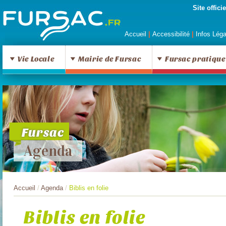
Site offic
Accueil
|
Accessibilité
|
Infos Lég
Vie Locale
Mairie de Fursac
Fursac pratique
Fursac
Agenda
Accueil
/
Agenda
/
Biblis en folie
Biblis en folie