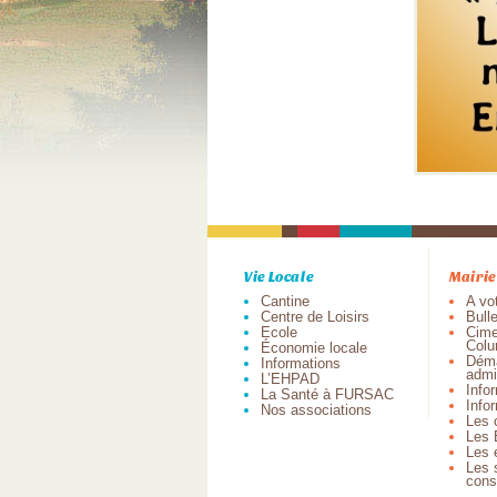
Vie Locale
Mairie
Cantine
A vo
Centre de Loisirs
Bull
Ecole
Cime
Colu
Économie locale
Dém
Informations
admi
L’EHPAD
Info
La Santé à FURSAC
Infor
Nos associations
Les 
Les 
Les 
Les 
cons