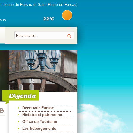
-Etienne-de-Fursac et Saint-Pierre-de-Fursac)
22°C
ous
L'Agenda
Découvrir Fursac
Histoire et patrimoine
Office de Tourisme
Les hébergements