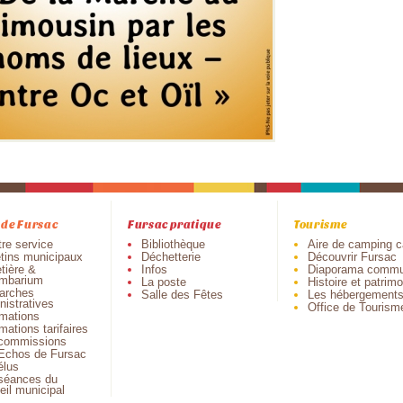
 de Fursac
Fursac pratique
Tourisme
tre service
Bibliothèque
Aire de camping c
etins municipaux
Déchetterie
Découvrir Fursac
tière &
Infos
Diaporama commu
mbarium
La poste
Histoire et patrim
arches
Salle des Fêtes
Les hébergement
nistratives
Office de Tourism
rmations
mations tarifaires
commissions
Echos de Fursac
élus
séances du
eil municipal