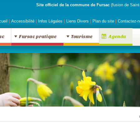
Site officiel de la commune de Fursac
(fusion de Saint
ueil
|
Accessibilité
|
Infos Légales
|
Liens Divers
|
Plan du site
|
Contactez-n
ac
Fursac pratique
Tourisme
Agenda