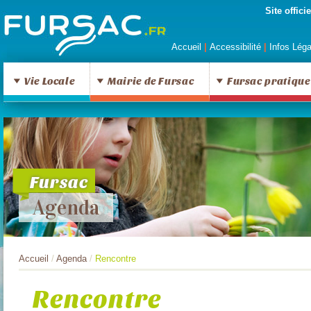
Site offic
Accueil
|
Accessibilité
|
Infos Lég
Vie Locale
Mairie de Fursac
Fursac pratique
Fursac
Agenda
Accueil
/
Agenda
/
Rencontre
Rencontre