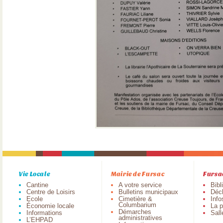
Vie Locale
Mairie de Fursac
Fursa
Cantine
A votre service
Bibl
Centre de Loisirs
Bulletins municipaux
Déch
Ecole
Cimetière &
Info
Columbarium
Économie locale
La p
Démarches
Informations
Sall
administratives
L’EHPAD