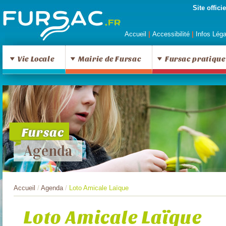
Site offic
Accueil
|
Accessibilité
|
Infos Lég
Vie Locale
Mairie de Fursac
Fursac pratique
Fursac
Agenda
Accueil
/
Agenda
/
Loto Amicale Laïque
Loto Amicale Laïque