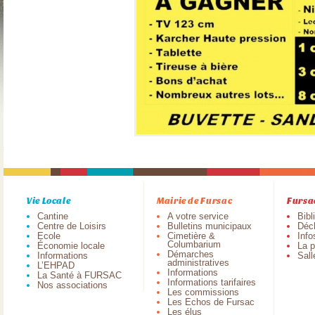
Vie Locale
Mairie de Fursac
Fursa
Cantine
A votre service
Bibl
Centre de Loisirs
Bulletins municipaux
Déch
Ecole
Cimetière &
Info
Columbarium
Économie locale
La p
Démarches
Informations
Sall
administratives
L’EHPAD
Informations
La Santé à FURSAC
Informations tarifaires
Nos associations
Les commissions
Les Echos de Fursac
Les élus