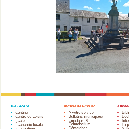
Vie Locale
Mairie de Fursac
Fursa
Cantine
A votre service
Bibl
Centre de Loisirs
Bulletins municipaux
Déch
Ecole
Cimetière &
Info
Columbarium
Économie locale
La p
Démarches
Informations
Sall