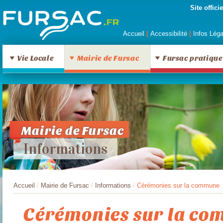
Site offic
Accueil
|
Accessibilité
|
Infos Lég
Vie Locale
Mairie de Fursac
Fursac pratique
Mairie de Fursac
Informations
Accueil
/
Mairie de Fursac
/
Informations
/
Cérémonies sur la commune
Cérémonies sur la c