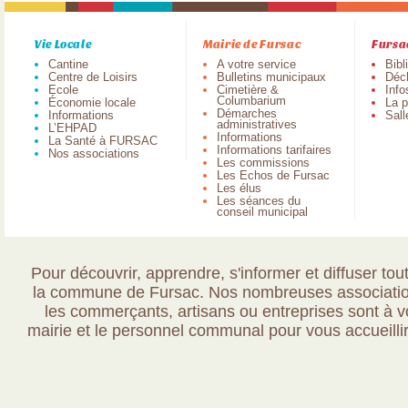
Vie Locale
Mairie de Fursac
Fursa
Cantine
A votre service
Bibl
Centre de Loisirs
Bulletins municipaux
Déch
Ecole
Cimetière &
Info
Columbarium
Économie locale
La p
Démarches
Informations
Sall
administratives
L’EHPAD
Informations
La Santé à FURSAC
Informations tarifaires
Nos associations
Les commissions
Les Echos de Fursac
Les élus
Les séances du
conseil municipal
Pour découvrir, apprendre, s'informer et diffuser tout
la commune de Fursac. Nos nombreuses association
les commerçants, artisans ou entreprises sont à vo
mairie et le personnel communal pour vous accueillir