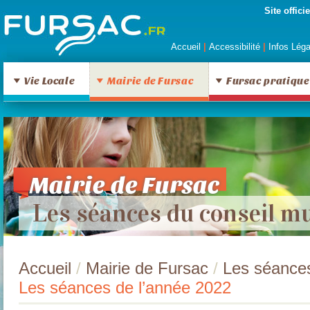
Site offic
Accueil
|
Accessibilité
|
Infos Lég
Vie Locale
Mairie de Fursac
Fursac pratique
Mairie de Fursac
Les séances du conseil mu
Accueil
/
Mairie de Fursac
/
Les séances
Les séances de l’année 2022