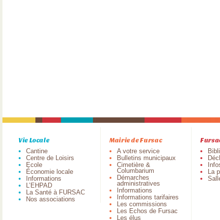
Vie Locale
Mairie de Fursac
Fursa
Cantine
A votre service
Bibl
Centre de Loisirs
Bulletins municipaux
Déch
Ecole
Cimetière &
Info
Columbarium
Économie locale
La p
Démarches
Informations
Sall
administratives
L’EHPAD
Informations
La Santé à FURSAC
Informations tarifaires
Nos associations
Les commissions
Les Echos de Fursac
Les élus