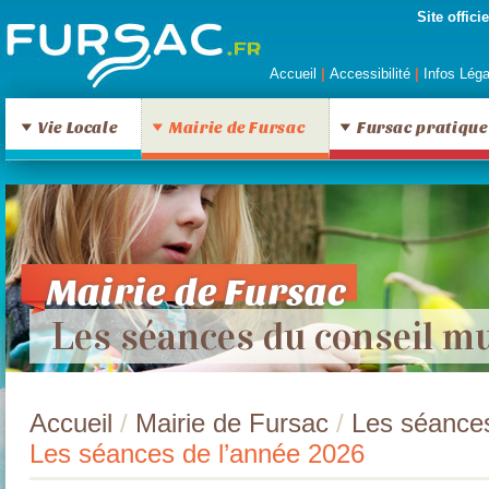
Site offic
Accueil
|
Accessibilité
|
Infos Lég
Vie Locale
Mairie de Fursac
Fursac pratique
Mairie de Fursac
Les séances du conseil mu
Accueil
/
Mairie de Fursac
/
Les séances
Les séances de l’année 2026