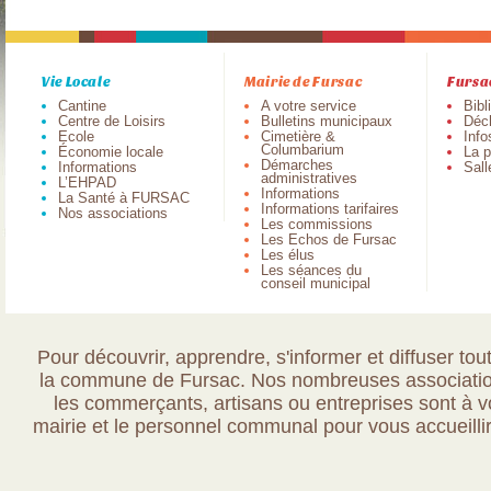
Vie Locale
Mairie de Fursac
Fursa
Cantine
A votre service
Bibl
Centre de Loisirs
Bulletins municipaux
Déch
Ecole
Cimetière &
Info
Columbarium
Économie locale
La p
Démarches
Informations
Sall
administratives
L’EHPAD
Informations
La Santé à FURSAC
Informations tarifaires
Nos associations
Les commissions
Les Echos de Fursac
Les élus
Les séances du
conseil municipal
Pour découvrir, apprendre, s'informer et diffuser tout
la commune de Fursac. Nos nombreuses association
les commerçants, artisans ou entreprises sont à vo
mairie et le personnel communal pour vous accueillir