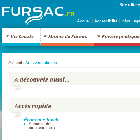
Site offic
Accueil
|
Accessibilité
|
Infos Lég
Fursac
Vie Locale
Mairie de Fursac
Fursac pratique
Archives rubrique
Accueil
/
Archives rubrique
A découvrir aussi...
Accès rapide
Économie locale
Annuaire des
professionnels