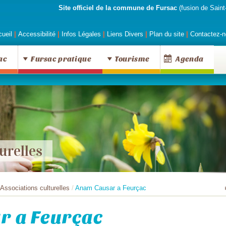
Site officiel de la commune de Fursac
(fusion de Saint
ueil
|
Accessibilité
|
Infos Légales
|
Liens Divers
|
Plan du site
|
Contactez-n
ac
Fursac pratique
Tourisme
Agenda
urelles
Associations culturelles
/
Anam Causar a Feurçac
r a Feurçac