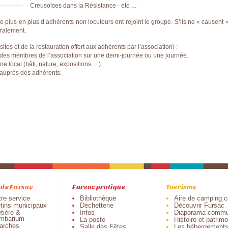
Creusoises dans la Résistance - etc …
De plus en plus d’adhérents non locuteurs ont rejoint le groupe. S’ils ne « causent 
éralement.
sites et de la restauration offert aux adhérents par l’association) :
r des membres de l’association sur une demi-journée ou une journée.
ne local (bâti, nature, expositions …).
 auprès des adhérents.
 de Fursac
Fursac pratique
Tourisme
tre service
Bibliothèque
Aire de camping c
etins municipaux
Déchetterie
Découvrir Fursac
tière &
Infos
Diaporama commu
mbarium
La poste
Histoire et patrim
arches
Salle des Fêtes
Les hébergement