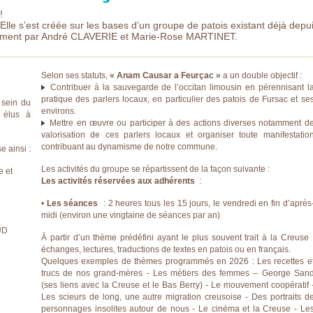
!
 Elle s’est créée sur les bases d’un groupe de patois existant déjà depu
uement par André CLAVERIE et Marie-Rose MARTINET.
Selon ses statuts,
« Anam Causar a Feurçac »
a un double objectif :
Contribuer à la sauvegarde de l’occitan limousin en pérennisant l
pratique des parlers locaux, en particulier des patois de Fursac et se
 sein du
environs.
s élus à
Mettre en œuvre ou participer à des actions diverses notamment d
valorisation de ces parlers locaux et organiser toute manifestatio
contribuant au dynamisme de notre commune.
 ainsi :
Les activités du groupe se répartissent de la façon suivante :
e et
Les activités réservées aux adhérents
:
•
Les séances
: 2 heures tous les 15 jours, le vendredi en fin d’après
midi (environ une vingtaine de séances par an)
UD
À partir d’un thème prédéfini ayant le plus souvent trait à la Creuse 
échanges, lectures, traductions de textes en patois ou en français.
Quelques exemples de thèmes programmés en 2026 : Les recettes e
trucs de nos grand-mères - Les métiers des femmes – George San
(ses liens avec la Creuse et le Bas Berry) - Le mouvement coopératif 
Les scieurs de long, une autre migration creusoise - Des portraits d
personnages insolites autour de nous - Le cinéma et la Creuse - Le