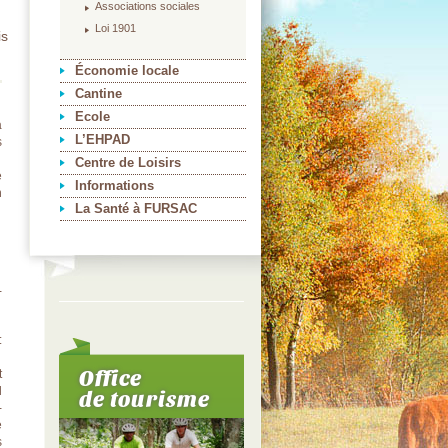
Associations sociales
Loi 1901
is
Économie locale
Cantine
Ecole
a
L’EHPAD
s
Centre de Loisirs
e
Informations
n
La Santé à FURSAC
-
:
Office
t
d
de tourisme
-
e
s