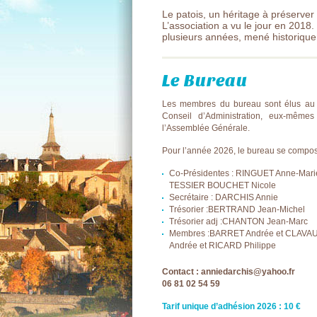
Le patois, un héritage à préserver 
L’association a vu le jour en 2018.
plusieurs années, mené historiq
Le Bureau
Les membres du bureau sont élus au
Conseil d’Administration, eux-même
l’Assemblée Générale.
Pour l’année 2026, le bureau se compose
Co-Présidentes : RINGUET Anne-Mari
TESSIER BOUCHET Nicole
Secrétaire : DARCHIS Annie
Trésorier :BERTRAND Jean-Michel
Trésorier adj :CHANTON Jean-Marc
Membres :BARRET Andrée et CLAVA
Andrée et RICARD Philippe
Contact : anniedarchis@yahoo.fr
06 81 02 54 59
Tarif unique d’adhésion 2026 : 10 €