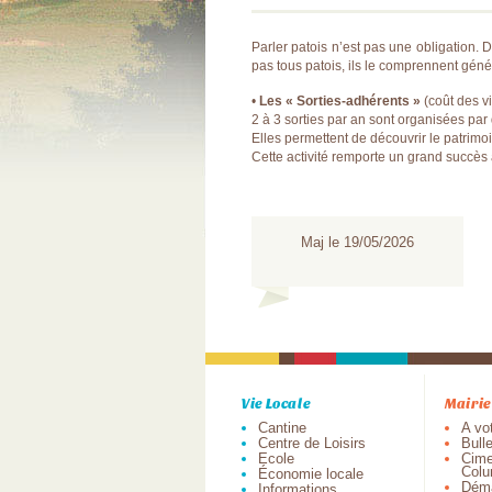
Parler patois n’est pas une obligation. 
pas tous patois, ils le comprennent gén
•
Les « Sorties-adhérents »
(coût des vi
2 à 3 sorties par an sont organisées pa
Elles permettent de découvrir le patrimoi
Cette activité remporte un grand succès
Maj le 19/05/2026
Vie Locale
Mairie
Cantine
A vo
Centre de Loisirs
Bull
Ecole
Cime
Colu
Économie locale
Dém
Informations