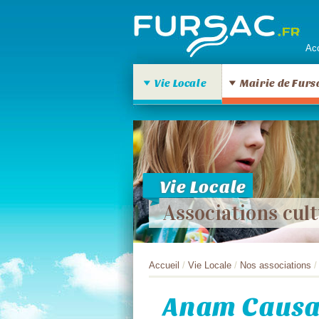
Acc
Vie Locale
Mairie de Furs
Vie Locale
Associations cult
Accueil
/
Vie Locale
/
Nos associations
/
Anam Causa